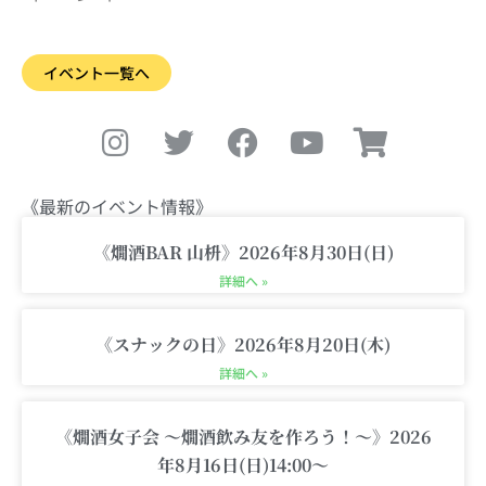
イベント一覧へ
I
T
F
Y
S
n
w
a
o
h
s
i
c
u
o
t
t
e
t
p
《最新のイベント情報》
a
t
b
u
p
g
e
o
b
i
《燗酒BAR 山枡》2026年8月30日(日)
r
r
o
e
n
詳細へ »
a
k
g
m
-
《スナックの日》2026年8月20日(木)
c
詳細へ »
a
r
《燗酒女子会 〜燗酒飲み友を作ろう！〜》2026
t
年8月16日(日)14:00〜