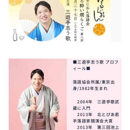
■三遊亭志う歌 プロフ
ィール■
落語協会所属/東京出
身/1982年生まれ
2004年 三遊亭歌武
蔵に入門
2013年 北とぴあ若
手落語家競演会大賞
2013年 第三回池上