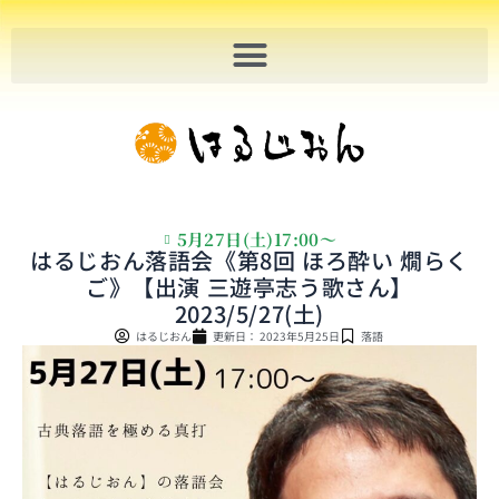
内
容
を
ス
キ
ッ
プ
5月27日(土)17:00〜
はるじおん落語会《第8回 ほろ酔い 燗らく
ご》【出演 三遊亭志う歌さん】
2023/5/27(土)
はるじおん
更新日：
2023年5月25日
落語