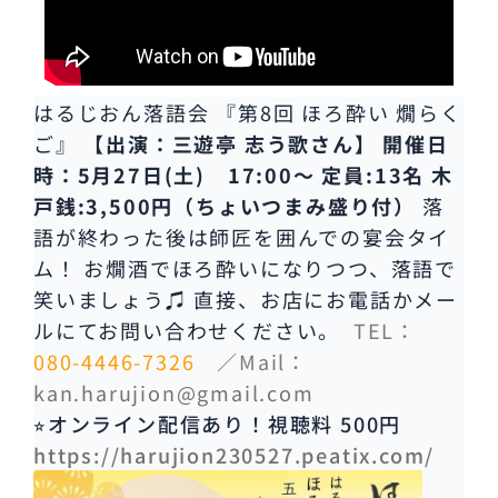
はるじおん落語会 『第8回 ほろ酔い 燗らく
ご』
【出演：三遊亭 志う歌さん】
開催日
時：5月27日(土) 17:00〜
定員:13名
木
戸銭:3,500円（ちょいつまみ盛り付）
落
語が終わった後は師匠を囲んでの宴会タイ
ム！ お燗酒でほろ酔いになりつつ、落語で
笑いましょう♫ 直接、お店にお電話かメー
ルにてお問い合わせください。
TEL：
080-4446-7326
／Mail：
kan.harujion@gmail.com
⭐︎
オンライン配信あり！視聴料 500円
https://harujion230527.peatix.com/