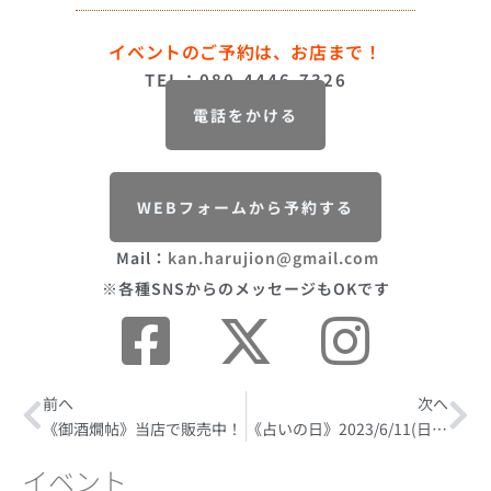
イベントのご予約は、お店まで！
TEL：080-4446-7326
電話をかける
WEBフォームから予約する
Mail：
kan.harujion@gmail.com
※各種SNSからのメッセージもOKです
Prev
前へ
次へ
Ne
《御酒燗帖》当店で販売中！
《占いの日》2023/6/11(日)開催
イベント