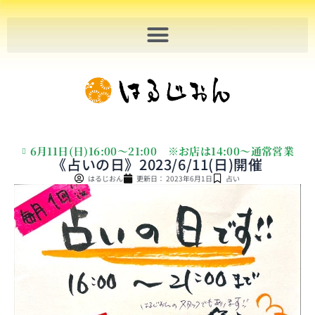
内
容
を
ス
キ
ッ
プ
6月11日(日)16:00〜21:00 ※お店は14:00〜通常営業
《占いの日》2023/6/11(日)開催
はるじおん
更新日：
2023年6月1日
占い