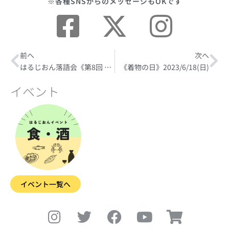
※各種SNSからのメッセージもOKです
Prev
前へ
次へ
Ne
はるじおん落語会《第8回 ほろ酔い 燗らくご》【出演 三遊亭志う歌さん】2023/5/27(土)
《着物の日》2023/6/18(日)
イベント
イベント一覧へ
I
T
F
Y
S
n
w
a
o
h
s
i
c
u
o