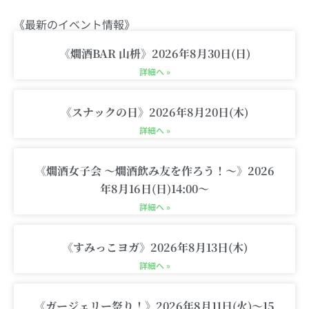
t
t
e
t
p
《最新のイベント情報》
a
t
b
u
p
g
e
o
b
i
《燗酒BAR 山枡》2026年8月30日(日)
r
r
o
e
n
詳細へ »
a
k
g
m
-
《スナックの日》2026年8月20日(木)
c
詳細へ »
a
r
《燗酒女子会 〜燗酒飲み友を作ろう！〜》2026
t
年8月16日(日)14:00〜
詳細へ »
《すみっこヨガ》2026年8月13日(木)
詳細へ »
《ガージェリー祭り！》2026年8月11日(火)〜15