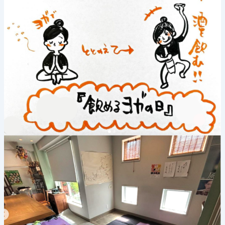
る
ヨ
ガ
の
日》
2025
年
6
月
22
日
(日)