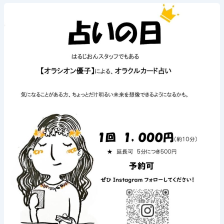
《占
い
の
日》
2025
年
6
月
1
日
(日)