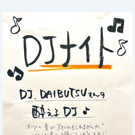
《DJ
ナ
イ
ト》
2025
年
6
月
13
日
(金)