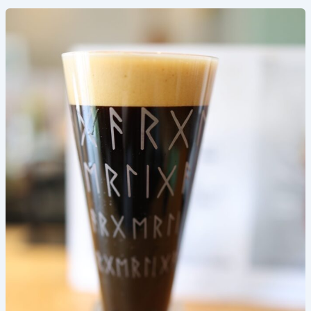
《ガ
ー
ジ
ェ
リ
ー
祭
り！》
2025
年
6
月
28(土)〜
30
日
(月)