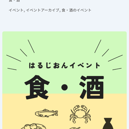
,
,
イベント
イベントアーカイブ
食・酒のイベント
《西
川
さ
ん
が
1
日
店
長
の
日》
2025
年
6