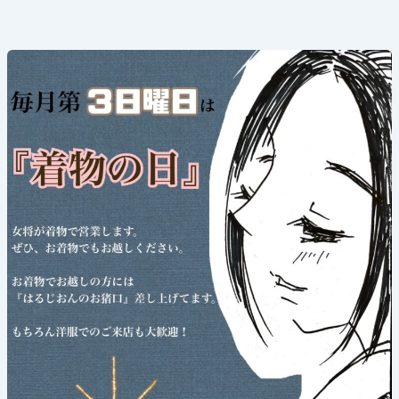
《着
物
の
日》
2025
年
6
月
15
日
(日)