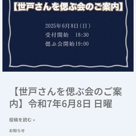
を
偲
ぶ
会
の
ご
案
内】
令
和
7
年
【世戸さんを偲ぶ会のご案
6
内】令和7年6月8日 日曜
月
8
日
投稿を読む »
日
曜
お知らせ