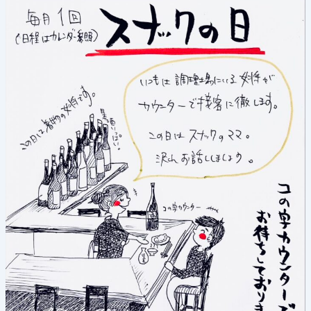
《ス
ナ
ッ
ク
の
日》
2025
年
6
月
16
日
(月)