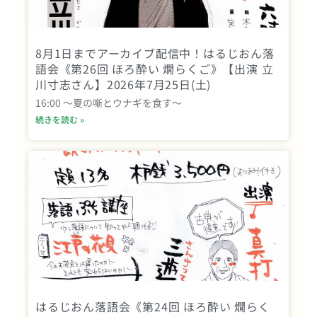
8月1日までアーカイブ配信中！はるじおん落
語会《第26回 ほろ酔い 燗らくご》【出演 立
川寸志さん】2026年7月25日(土)
16:00 〜夏の噺とウナギを食す〜
続きを読む »
はるじおん落語会《第24回 ほろ酔い 燗らく