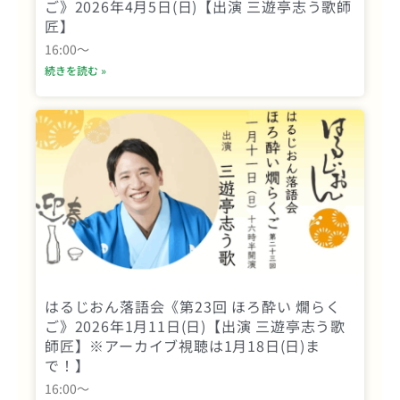
ご》2026年4月5日(日)【出演 三遊亭志う歌師
匠】
16:00〜
続きを読む »
はるじおん落語会《第23回 ほろ酔い 燗らく
ご》2026年1月11日(日)【出演 三遊亭志う歌
師匠】※アーカイブ視聴は1月18日(日)ま
で！】
16:00〜