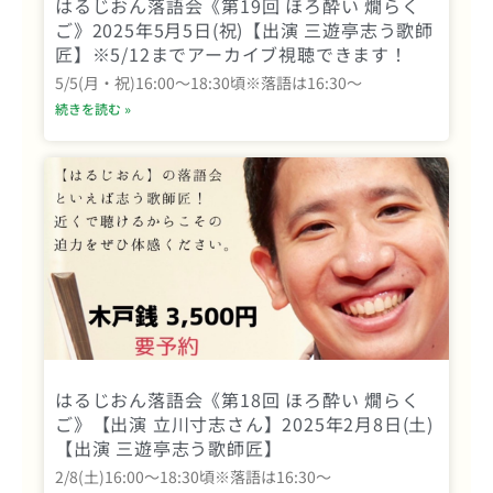
はるじおん落語会《第19回 ほろ酔い 燗らく
ご》2025年5月5日(祝)【出演 三遊亭志う歌師
匠】※5/12までアーカイブ視聴できます！
5/5(月・祝)16:00～18:30頃※落語は16:30～
続きを読む »
はるじおん落語会《第18回 ほろ酔い 燗らく
ご》【出演 立川寸志さん】2025年2月8日(土)
【出演 三遊亭志う歌師匠】
2/8(土)16:00～18:30頃※落語は16:30～