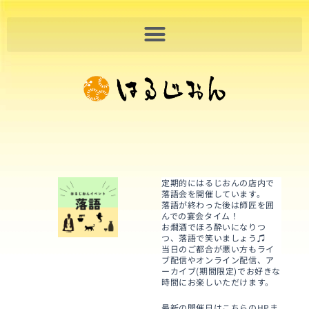
内
容
を
ス
キ
ッ
プ
定期的にはるじおんの店内で
落語会を開催しています。
落語が終わった後は師匠を囲
んでの宴会タイム！
お燗酒でほろ酔いになりつ
つ、落語で笑いましょう♫
当日のご都合が悪い方もライ
ブ配信やオンライン配信、ア
ーカイブ(期間限定)でお好きな
時間にお楽しいただけます。
最新の開催日はこちらのHPま