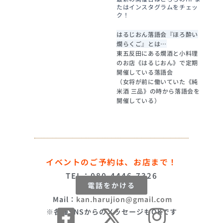
たはインスタグラムをチェッ
ク！
はるじおん落語会『ほろ酔い
燗らくご』とは…
東五反田にある燗酒と小料理
のお店《はるじおん》で定期
開催している落語会
（女将が前に働いていた《純
米酒 三品》の時から落語会を
開催している）
イベントのご予約は、お店まで！
TEL：080-4446-7326
電話をかける
Mail：
kan.harujion@gmail.com
※各種SNSからのメッセージもOKです