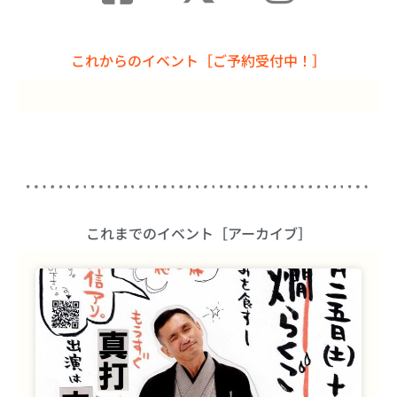
これからのイベント［ご予約受付中！］
これまでのイベント［アーカイブ］
ペ
ペ
ペ
ー
ー
ー
ジ
ジ
ジ