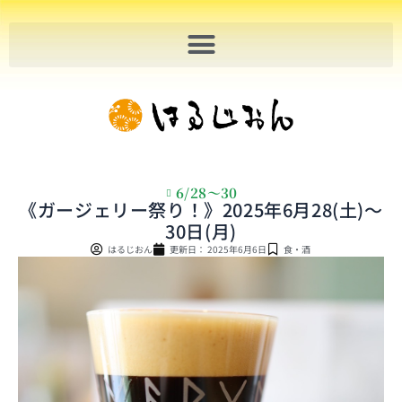
内
容
を
ス
キ
ッ
プ
6/28〜30
《ガージェリー祭り！》2025年6月28(土)〜
30日(月)
はるじおん
更新日：
2025年6月6日
食・酒