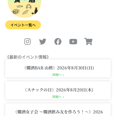
イベント一覧へ
I
T
F
Y
S
n
w
a
o
h
s
i
c
u
o
t
t
e
t
p
《最新のイベント情報》
a
t
b
u
p
g
e
o
b
i
《燗酒BAR 山枡》2026年8月30日(日)
r
r
o
e
n
詳細へ »
a
k
g
m
-
《スナックの日》2026年8月20日(木)
c
詳細へ »
a
r
《燗酒女子会 〜燗酒飲み友を作ろう！〜》2026