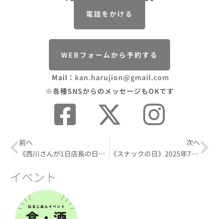
電話をかける
WEBフォームから予約する
Mail：
kan.harujion@gmail.com
※各種SNSからのメッセージもOKです
Prev
前へ
次へ
Ne
《西川さんが1日店長の日》2025年6月27日(金)
《スナックの日》2025年7月8日(火)
イベント