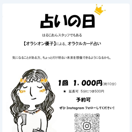
2024
年
7
月
28
日
(日)
《占
い
の
日》