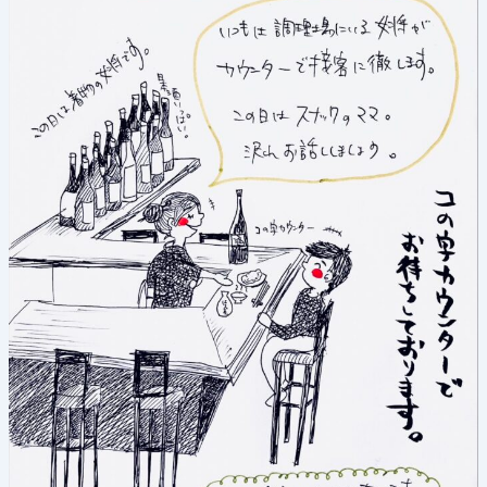
18
日
(木)
《ス
ナ
ッ
ク
の
日》