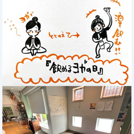
年
7
月
14
日
(日)
《飲
め
る
ヨ
ガ》