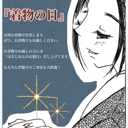
月
28
日
(日)
《着
物
の
日》