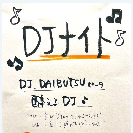
2024
年
7
月
5
日
(金)
《DJ
ナ
イ
ト
の
日》