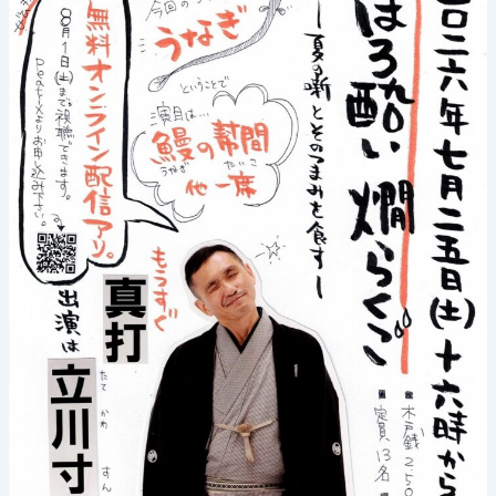
月
1
日
ま
で
ア
ー
カ
イ
ブ
配
信
中！
は
る
じ
お
ん
落