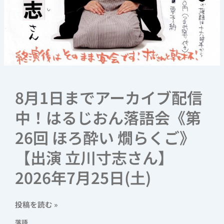
語
会
《第
26
回
ほ
ろ
酔
8月1日までアーカイブ配信
い
中！はるじおん落語会《第
燗
ら
26回 ほろ酔い 燗らくご》
く
ご》
【出演 立川寸志さん】
【出
2026年7月25日(土)
演
立
川
投稿を読む »
寸
志
落語