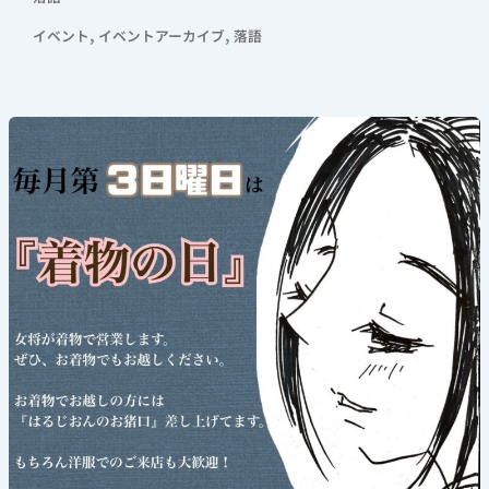
さ
,
,
イベント
イベントアーカイブ
落語
ん】
2026
年
7
《着
月
物
25
の
日
日》
(土)
2026
年
7
月
19
日
(日)