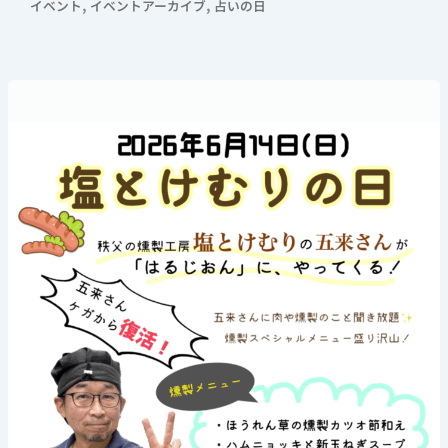
,
,
イベント
イベントアーカイブ
占いの日
《塩
と
け
む
り
の
日》
2026
年
6
月
14
日
(日)