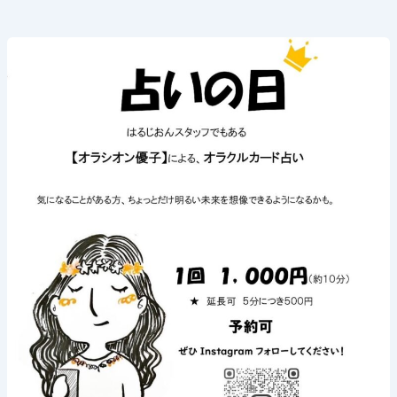
《占
い
の
日》
2026
年
8
月
2
日
(日)