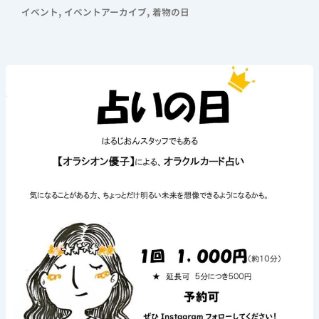
,
,
イベント
イベントアーカイブ
着物の日
《占
い
の
日》
2026
年
7
月
18
日
(土)