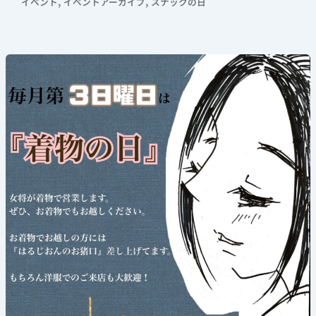
,
,
イベント
イベントアーカイブ
スナックの日
《着
物
の
日》
2026
年
6
月
21
日
(日)