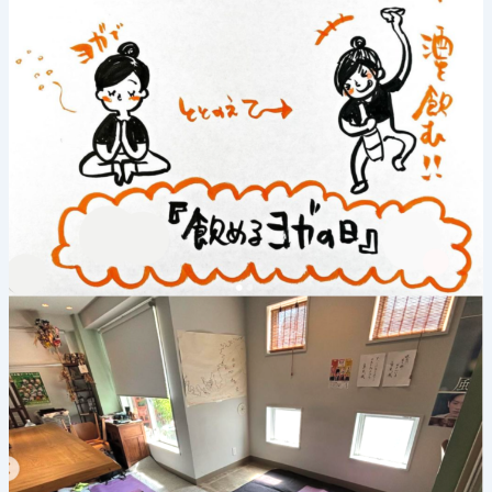
る
ヨ
ガ
の
日》
2026
年
7
月
26
日
(日)