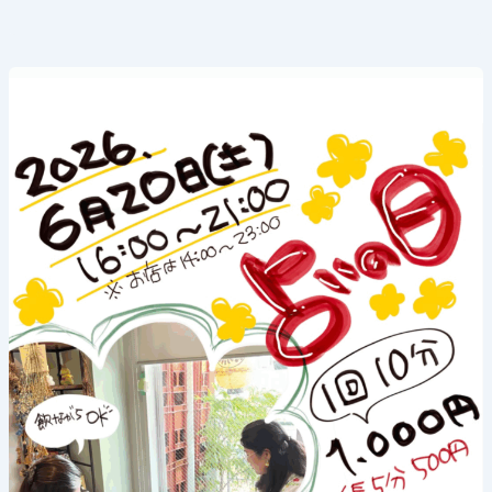
《占
い
の
日》
2026
年
6
月
20
日
(土)