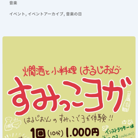
音楽
,
,
イベント
イベントアーカイブ
音楽の日
《す
み
っ
こ
ヨ
ガ》
2026
年
6
月
7
日
(日)