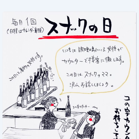
《ス
ナ
ッ
ク
の
日》
2026
年
6
月
25
日
(木)