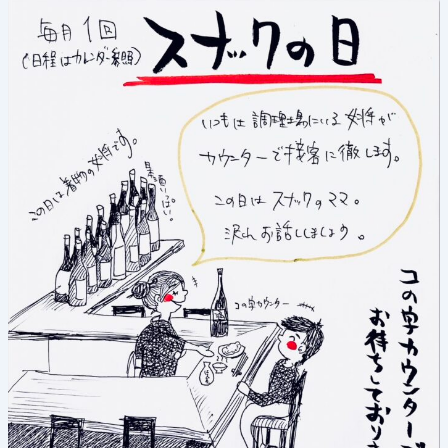
《ス
ナ
ッ
ク
の
日》
2026
年
7
月
9
日
(木)