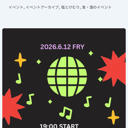
,
,
,
イベント
イベントアーカイブ
塩とけむり
食・酒のイベント
《DJ
ナ
イ
ト》
2026
年
6
月
12
日
(金)