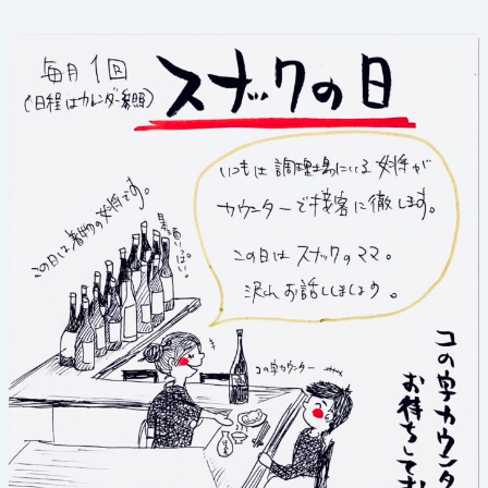
《ス
ナ
ッ
ク
の
日》
2024
年
12
月
11
日
(水)