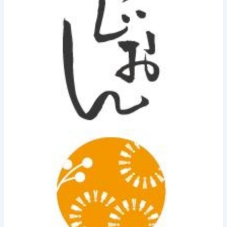
動
画」
出
演！》