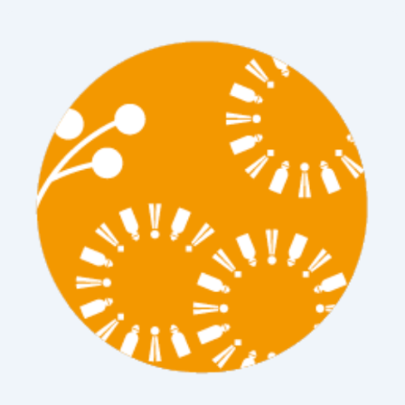
《ゆ
る
ー
い
忘
年
会》
2024
年
12
月
28
日
(土)