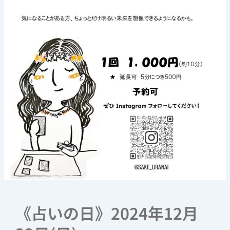
12
月
22
日
(日)
《占いの日》2024年12月