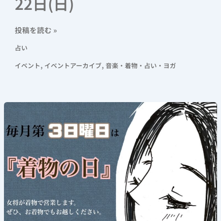
22日(日)
投稿を読む »
占い
,
,
イベント
イベントアーカイブ
音楽・着物・占い・ヨガ
《着
物
の
日》
2024
年
12
月
21
日