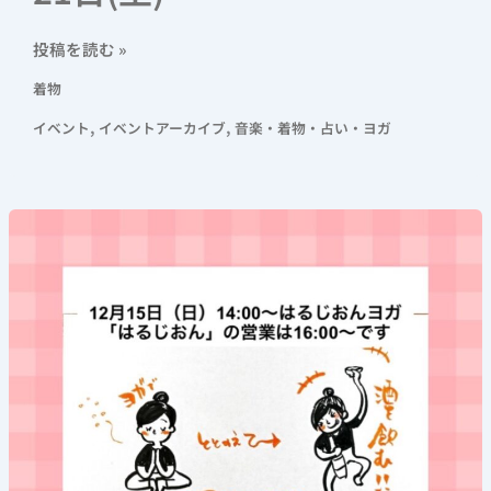
投稿を読む »
着物
,
,
イベント
イベントアーカイブ
音楽・着物・占い・ヨガ
《飲
め
る
ヨ
ガ》
2024
年
12
月
15
日