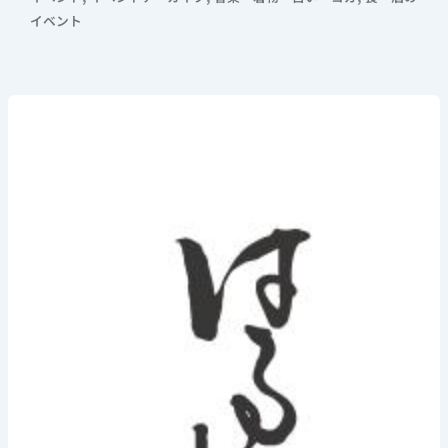
イベント
2024
年
12
月
8
日
(日)
《毎
年
恒
例
「ほ
じ
ゃ
ひ