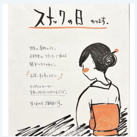
2023
年
11
月
29
日
(水)
《ス
ナ
ッ
ク
の
日》