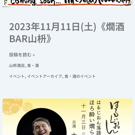
2023年11月11日(土)《燗酒
BAR山枡》
投稿を読む »
,
山枡酒店
食・酒
,
,
イベント
イベントアーカイブ
食・酒のイベント
は
る
じ
お
ん