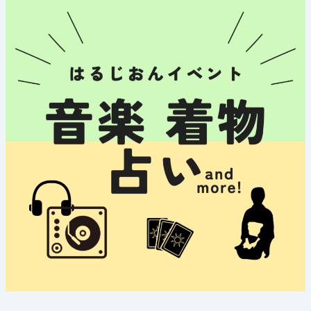
物
の
日》
2023
年
11
月
19
日
(日)