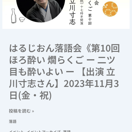
落
語
会
《第
10
回
はるじおん落語会《第10回
ほ
ろ
ほろ酔い 燗らくご ー 二ツ
酔
い
目も酔いよい ー 【出演 立
燗
川寸志さん】2023年11月3
ら
く
日(金・祝)
ご
ー
二
投稿を読む »
ツ
落語
目
も
,
,
イベント
イベントアーカイブ
落語