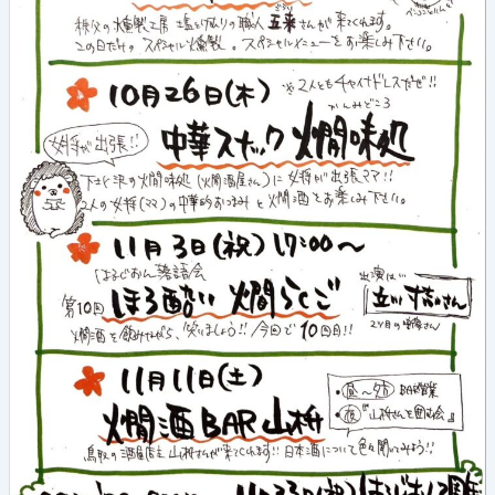
(土)
《燗
酒
BAR
山
枡》