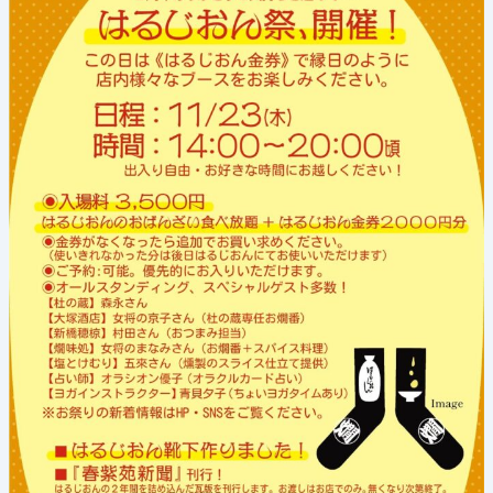
2
周
年
祭
り
開
催‼》
2023
年
11
月
23
日
(水
祝)