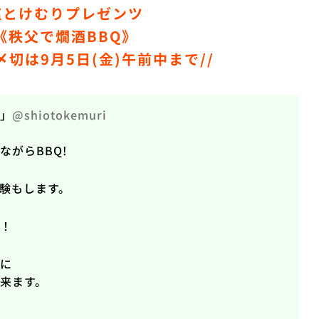
塩とけむりプレゼンツ
《秩父で燗酒BBQ》
〆切は9月5日(金)午前中まで//
」
@shiotokemuri
がらBBQ!
験もします。
！
に
来ます。