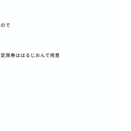
るので
指定席券ははるじおんで用意