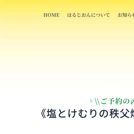
内
容
HOME
はるじおんについて
お知ら
を
ス
キ
ッ
プ
\\ご予約の
《塩とけむりの秩父燗