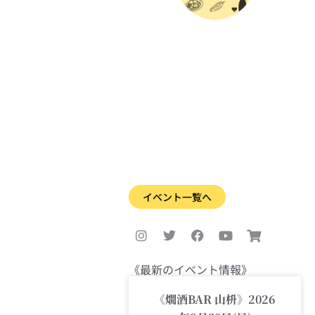
イベント一覧へ
I
T
F
Y
S
n
w
a
o
h
s
i
c
u
o
t
t
e
t
p
a
t
b
u
p
《最新のイベント情報》
g
e
o
b
i
r
r
o
e
n
《燗酒BAR 山枡》2026
a
k
g