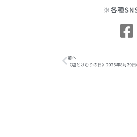
※各種SN
Prev
前へ
《塩とけむりの日》2025年8月29日(