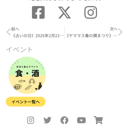
Prev
前へ
次へ
Ne
《占いの日》2026年2月22日(日)
《ヤママス春の燗まつり》2026年3月15日(日)★3/16〜4/15シールを集めて白い山枡平杯プレゼント！
イベント
イベント一覧へ
I
T
F
Y
S
n
w
a
o
h
s
i
c
u
o