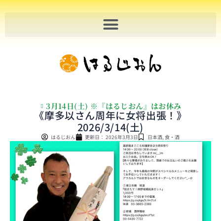
内
容
を
ス
キ
ッ
プ
3月14日(土) ※『はるじおん』はお休み
《摩多以さん周年に女将出張！》
2026/3/14(土)
はるじおん
更新日：
2026年3月3日
日本酒
,
食・酒