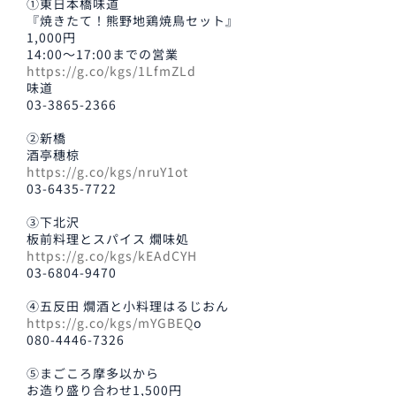
①東日本橋味道
『焼きたて！熊野地鶏焼鳥セット』
1,000円
14:00～17:00までの営業
https://g.co/kgs/1LfmZLd
味道
03-3865-2366
②新橋
酒亭穗椋
https://g.co/kgs/nruY1ot
03-6435-7722
③下北沢
板前料理とスパイス 燗味処
https://g.co/kgs/kEAdCYH
03-6804-9470
④五反田 燗酒と小料理はるじおん
https://g.co/kgs/mYGBEQ
o
080-4446-7326
⑤まごころ摩多以から
お造り盛り合わせ1,500円