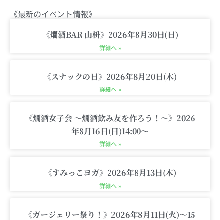
t
t
e
t
p
《最新のイベント情報》
a
t
b
u
p
g
e
o
b
i
《燗酒BAR 山枡》2026年8月30日(日)
r
r
o
e
n
詳細へ »
a
k
g
m
-
《スナックの日》2026年8月20日(木)
c
詳細へ »
a
r
《燗酒女子会 〜燗酒飲み友を作ろう！〜》2026
t
年8月16日(日)14:00〜
詳細へ »
《すみっこヨガ》2026年8月13日(木)
詳細へ »
《ガージェリー祭り！》2026年8月11日(火)〜15