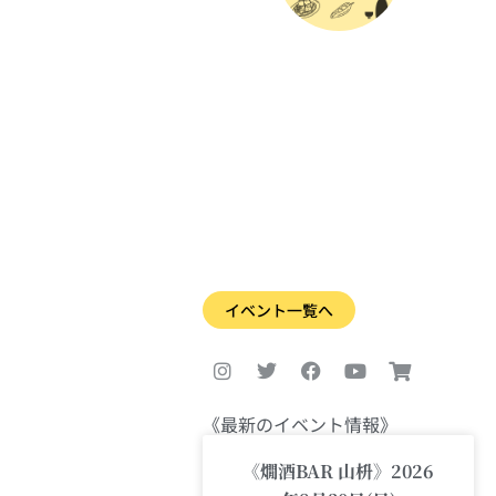
イベント一覧へ
I
T
F
Y
S
n
w
a
o
h
s
i
c
u
o
t
t
e
t
p
a
t
b
u
p
《最新のイベント情報》
g
e
o
b
i
r
r
o
e
n
《燗酒BAR 山枡》2026
a
k
g