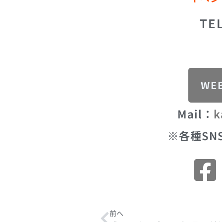
TE
WE
Mail：
k
※各種SN
Prev
前へ