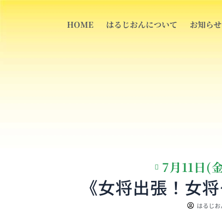
内
容
HOME
はるじおんについて
お知らせ
を
ス
キ
ッ
プ
7月11日
《女将出張！女将ケー
はるじお