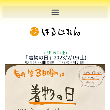
内
容
を
ス
キ
ッ
プ
2月19日(土)
『着物の日』2023/2/19(土)
はるじおん
更新日：
2023年2月16日
着物