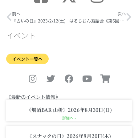
Prev
前へ
次へ
Ne
『占いの日』2023/2/12(土)
はるじおん落語会《第6回 ほろ酔い 燗らくご》2023/2/25(土)17:00〜【出演：三遊亭志う歌さん】
イベント
イベント一覧へ
I
T
F
Y
S
n
w
a
o
h
s
i
c
u
o
t
t
e
t
p
《最新のイベント情報》
a
t
b
u
p
g
e
o
b
i
《燗酒BAR 山枡》2026年8月30日(日)
r
r
o
e
n
詳細へ »
a
k
g
m
-
《スナックの日》2026年8月20日(木)