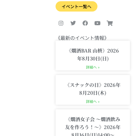
イベント一覧へ
I
T
F
Y
S
n
w
a
o
h
s
i
c
u
o
t
t
e
t
p
a
t
b
u
p
《最新のイベント情報》
g
e
o
b
i
r
r
o
e
n
《燗酒BAR 山枡》2026
a
k
g
m
-
年8月30日(日)
c
詳細へ »
a
r
t
《スナックの日》2026年
8月20日(木)
詳細へ »
《燗酒女子会 〜燗酒飲み
友を作ろう！〜》2026年
8月16日(日)14:00〜