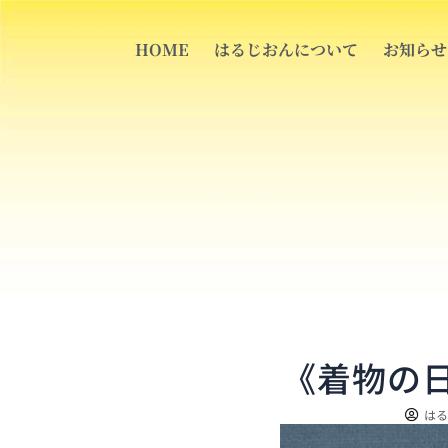
内
容
HOME
はるじおんについて
お知らせ
を
ス
キ
ッ
プ
《着物の日》
はる