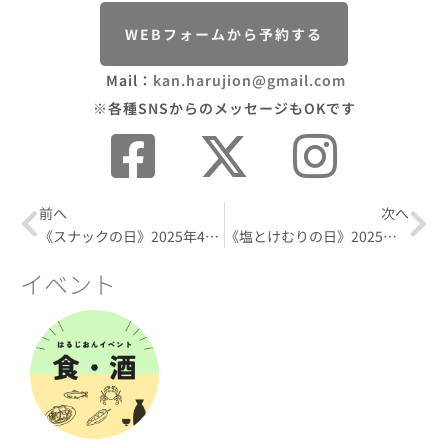
WEBフォームから予約する
Mail：
kan.harujion@gmail.com
※各種SNSからのメッセージもOKです
Prev
前へ
次へ
Ne
《スナックの日》2025年4月7日(月)
《塩とけむりの日》2025年4月19日(土)
イベント