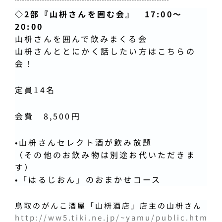
◇2部『山枡さんを囲む会』 17:00〜
20:00
山枡さんを囲んで飲みまくる会
山枡さんととにかく話したい方はこちらの
会！
定員14名
会費 8,500円
•山枡さんセレクト酒が飲み放題
（その他のお飲み物は別途お代いただきま
す）
•
「はるじおん」のおまかせコース
鳥取のがんこ酒屋「山枡酒店」店主の山枡さん
http://ww5.tiki.ne.jp/~yamu/public.htm