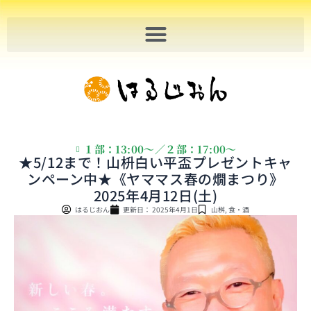
内
容
を
ス
キ
ッ
プ
１部：13:00〜／２部：17:00〜
★5/12まで！山枡白い平盃プレゼントキャ
ンペーン中★《ヤママス春の燗まつり》
2025年4月12日(土)
はるじおん
更新日：
2025年4月1日
山桝
,
食・酒