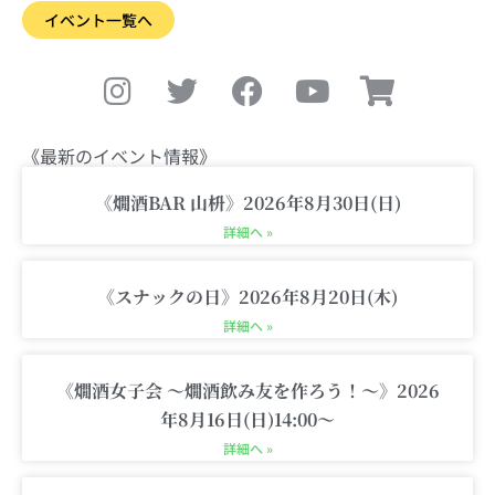
イベント一覧へ
I
T
F
Y
S
n
w
a
o
h
s
i
c
u
o
t
t
e
t
p
《最新のイベント情報》
a
t
b
u
p
g
e
o
b
i
《燗酒BAR 山枡》2026年8月30日(日)
r
r
o
e
n
詳細へ »
a
k
g
m
-
《スナックの日》2026年8月20日(木)
c
詳細へ »
a
r
《燗酒女子会 〜燗酒飲み友を作ろう！〜》2026
t
年8月16日(日)14:00〜
詳細へ »