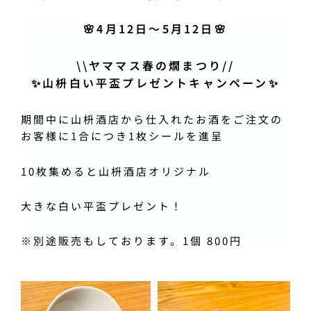
🌸4月12日〜5月12日🌸
\\ヤママス春の燗まつり//
✨山枡白い平盃プレゼントキャンペーン✨
期間中に山枡酒店から仕入れたお酒をご注文の
お客様に1合につき1枚シールを進呈
10枚集めると山枡酒店オリジナル
大きな白い平盃プレゼント！
※
別途販売もしております。
1
個 800円