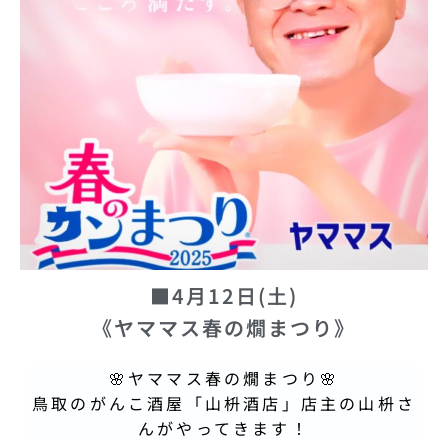
■4月12日(土)
《ヤママス春の燗まつり》
🌸ヤママス春の燗まつり🌸
鳥取のがんこ酒屋「山枡酒店」店主の山枡さ
んがやってきます！