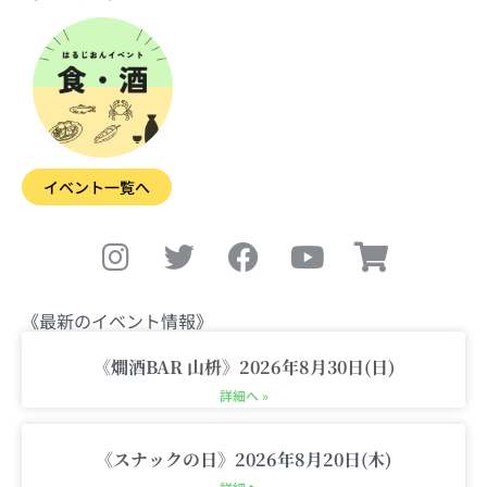
イベント一覧へ
I
T
F
Y
S
n
w
a
o
h
s
i
c
u
o
t
t
e
t
p
《最新のイベント情報》
a
t
b
u
p
g
e
o
b
i
《燗酒BAR 山枡》2026年8月30日(日)
r
r
o
e
n
詳細へ »
a
k
g
m
-
《スナックの日》2026年8月20日(木)