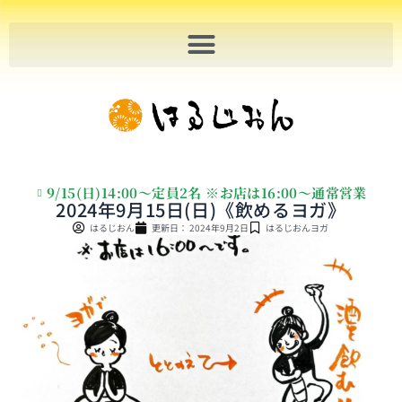
内
容
を
ス
キ
ッ
プ
9/15(日)14:00～定員2名 ※お店は16:00〜通常営業
2024年9月15日(日)《飲めるヨガ》
はるじおん
更新日：
2024年9月2日
はるじおんヨガ