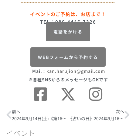
イベントのご予約は、お店まで！
TEL：080-4446-7326
電話をかける
WEBフォームから予約する
Mail：
kan.harujion@gmail.com
※各種SNSからのメッセージもOKです
Prev
前へ
次へ
Ne
2024年9月14日(土)《第16回 ほろ酔い 燗らくご》【出演 三遊亭志う歌師匠】視聴＆アーカイブ視聴チケット（販売期間 9月21日（土）24：00迄）
《占いの日》2024年9月16日(月・祝)
イベント