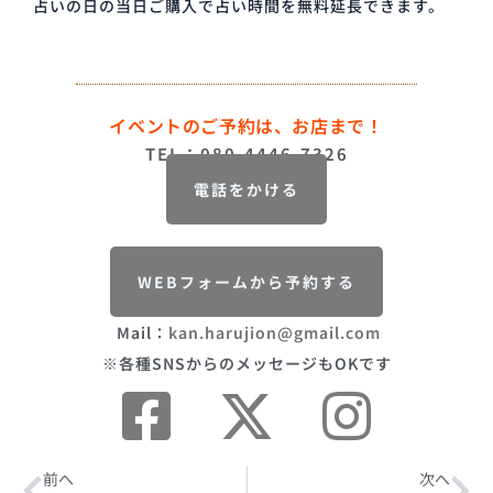
占いの日の当日ご購入で占い時間を無料延長できます。
イベントのご予約は、お店まで！
TEL：080-4446-7326
電話をかける
WEBフォームから予約する
Mail：
kan.harujion@gmail.com
※各種SNSからのメッセージもOKです
Prev
前へ
次へ
Ne