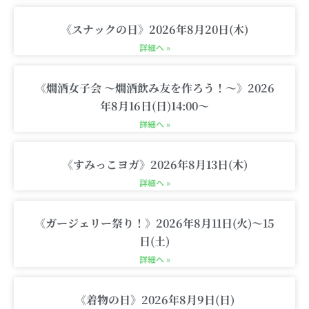
a
k
g
m
-
《スナックの日》2026年8月20日(木)
c
詳細へ »
a
r
《燗酒女子会 〜燗酒飲み友を作ろう！〜》2026
t
年8月16日(日)14:00〜
詳細へ »
《すみっこヨガ》2026年8月13日(木)
詳細へ »
《ガージェリー祭り！》2026年8月11日(火)〜15
日(土)
詳細へ »
《着物の日》2026年8月9日(日)