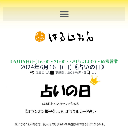
内
容
を
ス
キ
ッ
プ
6月16日(日)16:00〜21:00 ※お店は14:00〜通常営業
2024年6月16日(日)《占いの日》
はるじおん
更新日：
2024年6月4日
占い