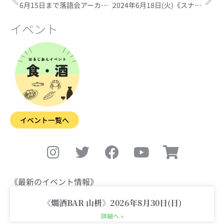
6月15日まで落語会アーカイブのオンライン配信あり！2024年6月8日(土)《第14回 ほろ酔い 燗らくご》【出演 三遊亭志う歌師匠】
2024年6月18日(火)《スナックの日》
イベント
イベント一覧へ
I
T
F
Y
S
n
w
a
o
h
s
i
c
u
o
t
t
e
t
p
《最新のイベント情報》
a
t
b
u
p
g
e
o
b
i
《燗酒BAR 山枡》2026年8月30日(日)
r
r
o
e
n
詳細へ »