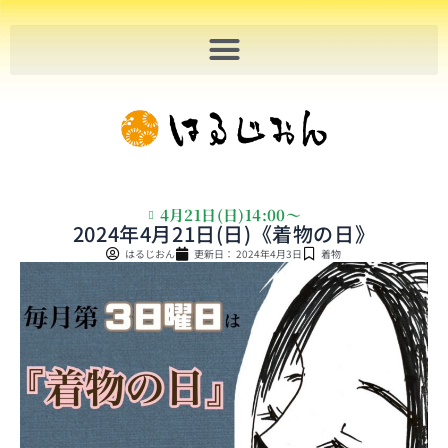
内
容
を
ス
キ
ッ
プ
4月21日(日)14:00〜
2024年4月21日(日)《着物の日》
はるじおん
更新日：
2024年4月3日
着物