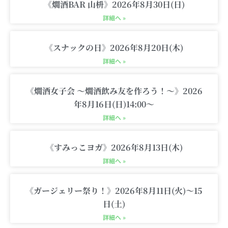
g
e
o
b
i
《燗酒BAR 山枡》2026年8月30日(日)
r
r
o
e
n
詳細へ »
a
k
g
m
-
《スナックの日》2026年8月20日(木)
c
詳細へ »
a
r
《燗酒女子会 〜燗酒飲み友を作ろう！〜》2026
t
年8月16日(日)14:00〜
詳細へ »
《すみっこヨガ》2026年8月13日(木)
詳細へ »
《ガージェリー祭り！》2026年8月11日(火)〜15
日(土)
詳細へ »