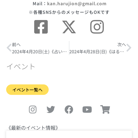
Mail：
kan.harujion@gmail.com
※各種SNSからのメッセージもOKです
Prev
前へ
次へ
Ne
2024年4月20日(土)《占いの日》
2024年4月28日(日)《はるじおんヨガ1周年🌸ぷちヨガイベント》
イベント
イベント一覧へ
I
T
F
Y
S
n
w
a
o
h
s
i
c
u
o
t
t
e
t
p
《最新のイベント情報》
a
t
b
u
p