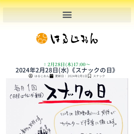
内
容
を
ス
キ
ッ
プ
2月28日(木)17:00〜
2024年2月28日(水)《スナックの日》
はるじおん
更新日：
2024年2月1日
スナック