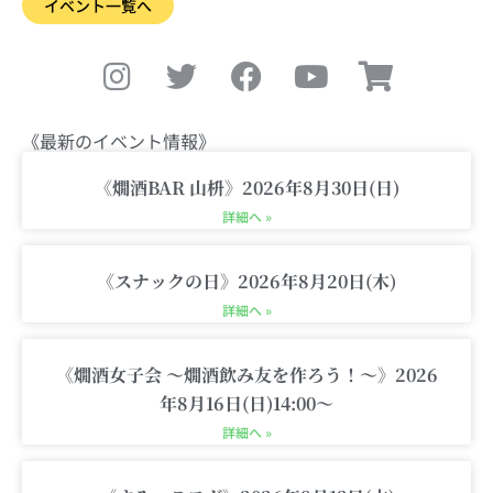
イベント一覧へ
I
T
F
Y
S
n
w
a
o
h
s
i
c
u
o
t
t
e
t
p
《最新のイベント情報》
a
t
b
u
p
g
e
o
b
i
《燗酒BAR 山枡》2026年8月30日(日)
r
r
o
e
n
詳細へ »
a
k
g
m
-
《スナックの日》2026年8月20日(木)
c
詳細へ »
a
r
《燗酒女子会 〜燗酒飲み友を作ろう！〜》2026
t
年8月16日(日)14:00〜
詳細へ »