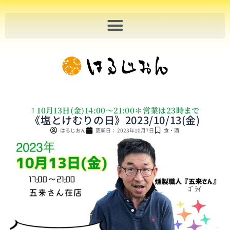
内
容
を
ス
キ
ッ
プ
10月13日(金)14:00〜21:00＊営業は23時まで
《塩とけむりの日》2023/10/13(金)
はるじおん
更新日：
2023年10月7日
食・酒