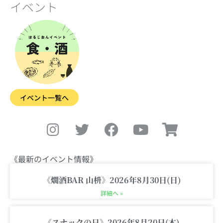
イベント
イベント一覧へ
I
T
F
Y
S
n
w
a
o
h
s
i
c
u
o
t
t
e
t
p
《最新のイベント情報》
a
t
b
u
p
g
e
o
b
i
《燗酒BAR 山枡》2026年8月30日(日)
r
r
o
e
n
詳細へ »
a
k
g
《スナックの日》2026年8月20日(木)