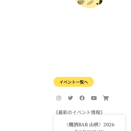
イベント一覧へ
I
T
F
Y
S
n
w
a
o
h
s
i
c
u
o
t
t
e
t
p
a
t
b
u
p
《最新のイベント情報》
g
e
o
b
i
r
r
o
e
n
《燗酒BAR 山枡》2026
a
k
g