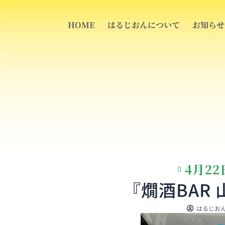
内
容
HOME
はるじおんについて
お知らせ
を
ス
キ
ッ
プ
4月22
『燗酒BAR 山
はるじお