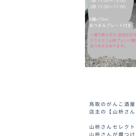
鳥取のがんこ酒屋
店主の【山枡さん
山枡さんセレクト
山枡さんが燗つけ