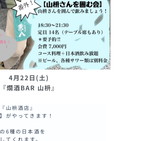
4月22日(土)
『燗酒BAR 山枡』
『山枡酒店』
】がやってきます！
の6種の日本酒を
してくれます。