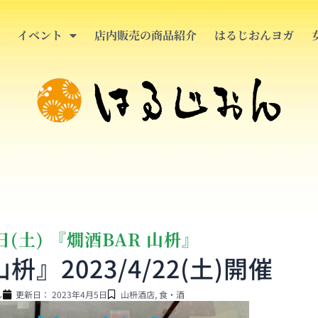
イベント
店内販売の商品紹介
はるじおんヨガ
日(土) 『燗酒BAR 山枡』
枡』2023/4/22(土)開催
ん
更新日：
2023年4月5日
山枡酒店
,
食・酒