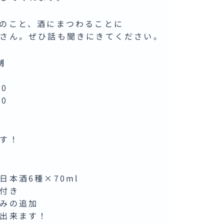
のこと、酒にまつわることに
さん。ぜひ話も聞きにきてください。
制
00
00
名
す！
日本酒6種×70ml
付き
みの追加
出来ます！