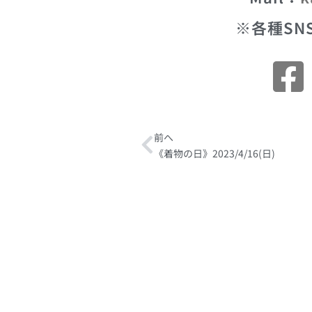
※各種SN
Prev
前へ
《着物の日》2023/4/16(日)