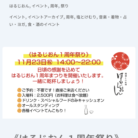
,
,
,
はるじおん
イベント
周年
祭り
,
,
,
,
イベント
イベントアーカイブ
周年
塩とけむり
音楽・着物・占
,
い・ヨガ
食・酒のイベント
《は
る
じ
お
ん
１
周
年
祭
り》
2022/11/23(水
祝)