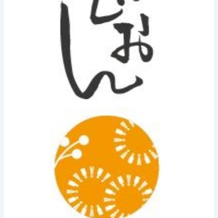
画」
出
演！》