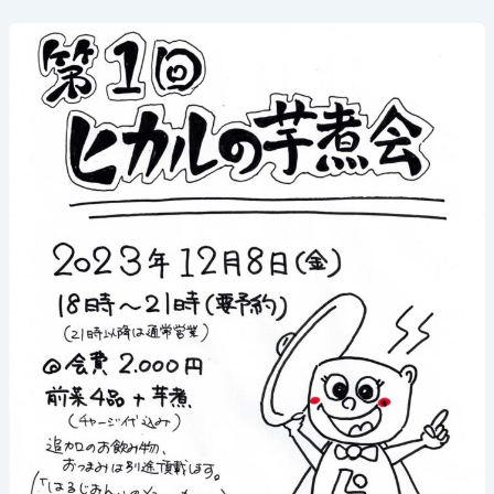
2023
年
12
月
8
日
(金)
《ヒ
カ
ル
の
芋
煮
会》