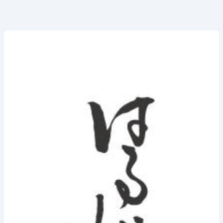
2023
年
12
月
10
日
(日)
《毎
年
恒
例
「ほ
じ
ゃ
ひ
動