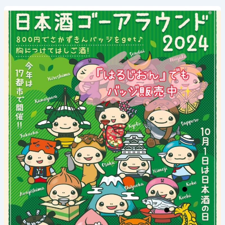
《日
本
酒
ゴ
ー
ア
ラ
ウ
ン
ド》
2024
年
10
月
1
日
(火)