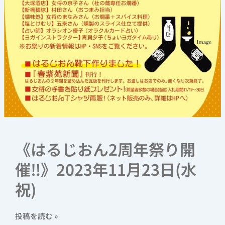
日
(水
祝)
《はるじおん2周年祭り開
催‼》2023年11月23日(水
祝)
投稿を読む »