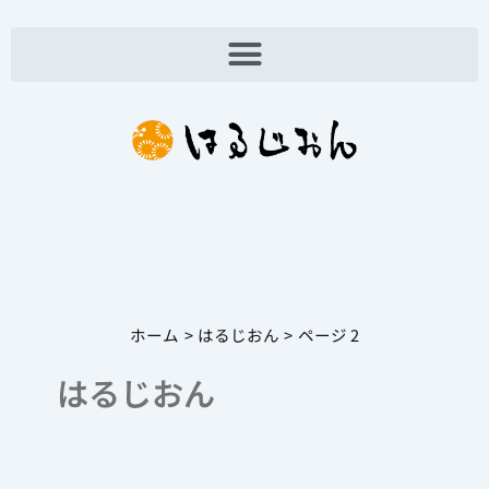
内
容
を
ス
キ
ッ
プ
ホーム
はるじおん
ページ 2
はるじおん