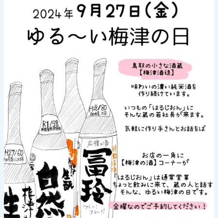
る
梅
津
の
日》
2024
年
9
月
27
日
(金)