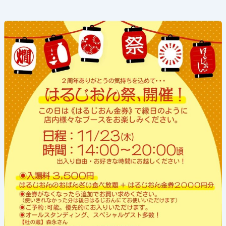
《は
る
じ
お
ん
2
周
年
祭
り
開
催‼》
2023
年
11
月
23