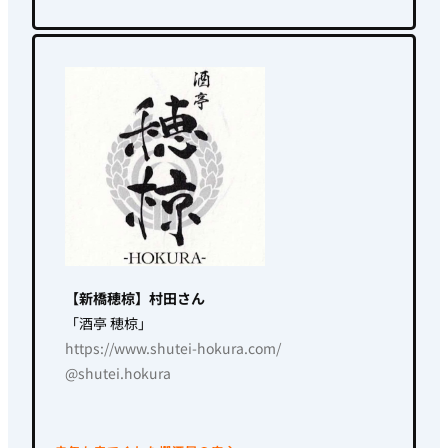
【新橋穂椋】村田さん
「酒亭
穂椋」
https://www.shutei-hokura.com/
@shutei.hokura