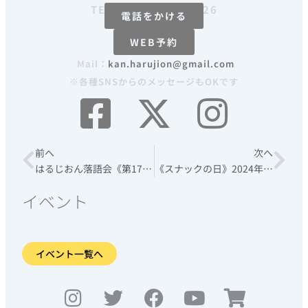
TEL：080-4446-7326
電話をかける
WEB予約
Mail：
kan.harujion@gmail.com
※各種SNSからのメッセージもOKです
Prev
前へ
次へ
Nex
はるじおん落語会《第17回 ほろ酔い 燗らくご》【出演 立川寸志さん】2024年11月17日(日)
《スナックの日》2024年11月27日(水)
イベント
イベント一覧へ
I
T
F
Y
S
n
w
a
o
h