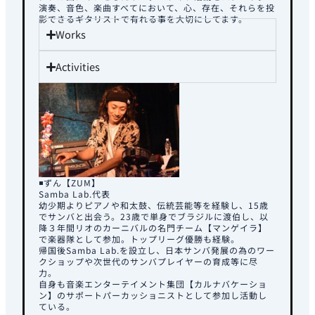
演奏、音色、楽曲すべてにおいて、心、存在、それらを投
影できるギタリストで有れる事を大切にしてます。
Works
Activities
◾️ずん【ZUM】
Samba Lab.代表
幼少期よりピアノや和太鼓、伝統芸能等を経験し、15歳
でサンバと出会う。23歳で単身でブラジルに渡伯し、以
降３年間リオのカーニバルの名門チーム【マンゲイラ】
で楽器隊として参加。トップリーグ優勝も経験。
帰国後Samba Lab.を設立し、日本サンバ発展の為のワー
クショップや次世代のサンバプレイヤーの育成等に尽
力。
自身も音楽エンターテイメント集団【カルナバケーショ
ン】のサポートパーカッショニストとして参加し活動し
ている。