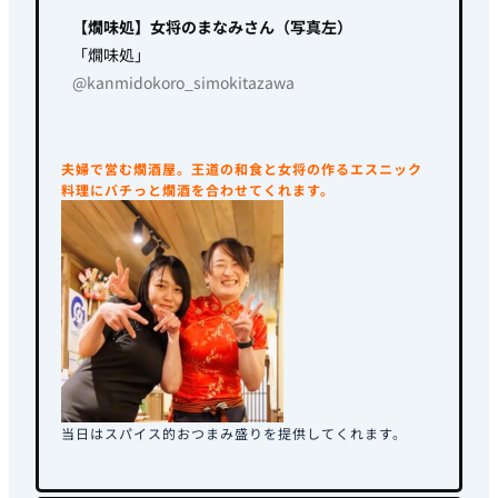
【燗味処】女将のまなみさん（写真左）
「燗味処」
@kanmidokoro_simokitazawa
夫婦で営む燗酒屋。王道の和食と女将の作るエスニック
料理にバチっと燗酒を合わせてくれます。
当日はスパイス的おつまみ盛りを提供してくれます。