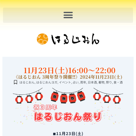
内
容
を
ス
キ
ッ
プ
11月23日(土)16:00～22:00
《はるじおん 3周年祭り開催‼》2024年11月23日(土)
はるじおん
,
はるじおんヨガ
,
イベント
,
占い
,
周年
,
日本酒
,
着物
,
祭り
,
食・酒
◾︎11月23日(土)