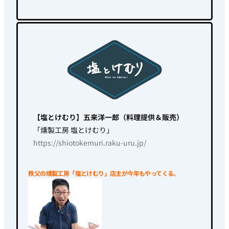
【塩とけむり】五来洋一郎（料理提供＆販売）
「燻製工房
塩とけむり」
https://shiotokemuri.raku-uru.jp/
秩父の燻製工房「塩とけむり」店主が今年もやってくる。