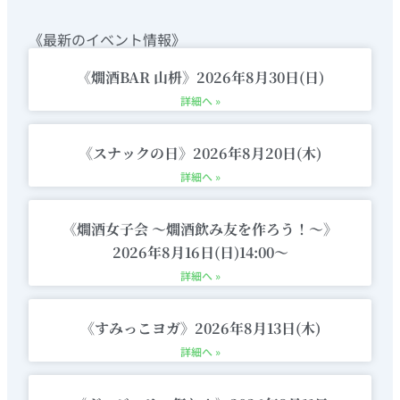
s
i
c
u
o
t
t
e
t
p
《最新のイベント情報》
a
t
b
u
p
g
e
o
b
i
《燗酒BAR 山枡》2026年8月30日(日)
r
r
o
e
n
詳細へ »
a
k
g
m
-
《スナックの日》2026年8月20日(木)
c
詳細へ »
a
r
《燗酒女子会 〜燗酒飲み友を作ろう！〜》
t
2026年8月16日(日)14:00〜
詳細へ »
《すみっこヨガ》2026年8月13日(木)
詳細へ »