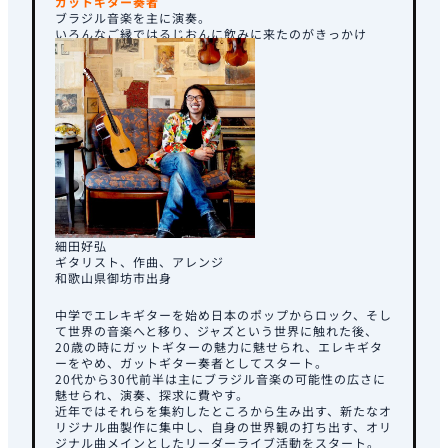
ガットギター奏者
ブラジル音楽を主に演奏。
いろんなご縁ではるじおんに飲みに来たのがきっかけ
細⽥好弘
ギタリスト、作曲、アレンジ
和歌⼭県御坊市出⾝
中学でエレキギターを始め日本のポップからロック、そし
て世界の音楽へと移り、ジャズという世界に触れた後、
20歳の時にガットギターの魅力に魅せられ、エレキギタ
ーをやめ、ガットギター奏者としてスタート。
20代から30代前半は主にブラジル音楽の可能性の広さに
魅せられ、演奏、探求に費やす。
近年ではそれらを集約したところから生み出す、新たなオ
リジナル曲製作に集中し、自身の世界観の打ち出す、オリ
ジナル曲メインとしたリーダーライブ活動をスタート。