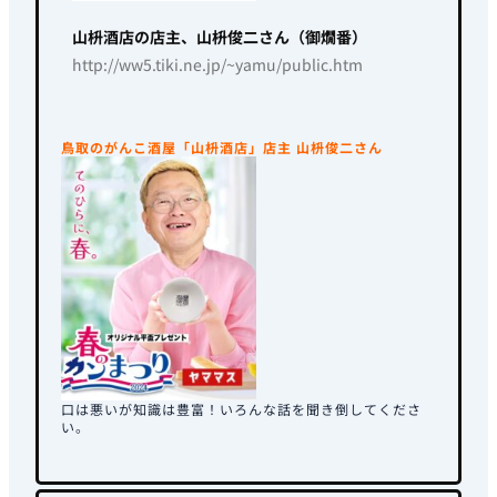
山枡酒店の店主、山枡俊二さん（御燗番）
http://ww5.tiki.ne.jp/~yamu/public.htm
鳥取のがんこ酒屋「山枡酒店」店主 山枡俊二さん
口は悪いが知識は豊富！いろんな話を聞き倒してくださ
い。