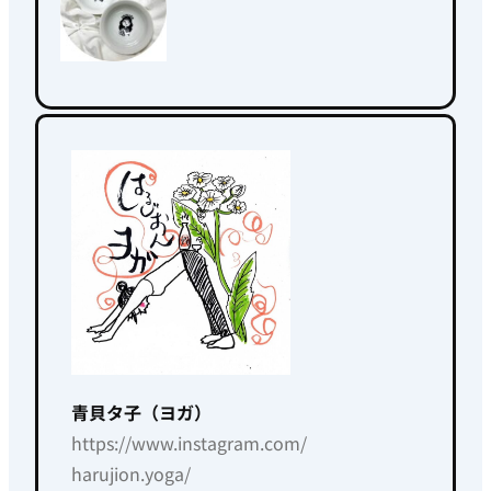
青貝タ子（ヨガ）
https://www.instagram.com/
harujion.yoga/