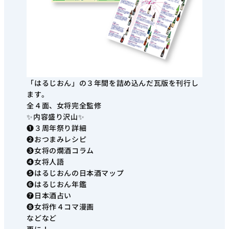
「はるじおん」の３年間を詰め込んだ瓦版を刊行し
ます。
全４面、女将完全監修
✨内容盛り沢山✨
❶３周年祭り詳細
❷おつまみレシピ
➌女将の燗酒コラム
❹女将人語
❺はるじおんの日本酒マップ
❻はるじおん年鑑
❼日本酒占い
❽女将作４コマ漫画
などなど