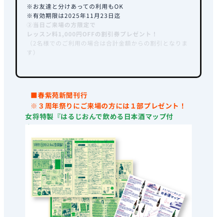
※お友達と分けあっての利用もOK
※有効期限は2025年11月23日迄
②当日ご来場の方限定で
レッスン料1,000円OFFの割引券プレゼント！
（2名様でのご利用の場合は合計金額からの割引となりま
す）
■春紫苑新聞刊行
※３周年祭りにご来場の方には１部プレゼント！
女将特製『はるじおんで飲める日本酒マップ付
き！』