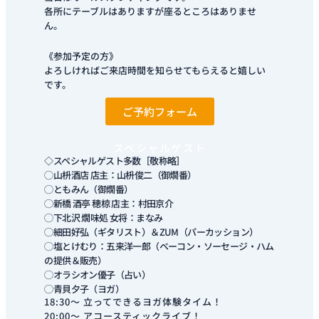
各所にテーブルはありますが座るところはありませ
ん。
《参加予定の方》
よろしければご来店時間を知らせてもらえると嬉しい
です。
ご予約フォーム
スペシャルゲスト
◇スペシャルゲスト多数［敬称略］
◯山枡酒店 店主：山枡俊二（御燗番）
◯ともみん（御燗番）
◯新橋 酒亭 穂椋 店主：村田京介
◯下北沢 燗味処 女将：まなみ
◯細田好弘（ギタリスト）＆ZUM（パーカッション）
◯塩とけむり：五来洋一郎（ベーコン・ソーセージ・ハム
の提供＆販売）
◯オラシオン優子（占い）
◯青貝夕子（ヨガ）
18:30～ 立ってできるヨガ体験タイム！
20:00～ アコースティックライブ！