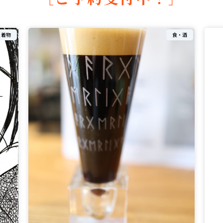
着物
食・酒