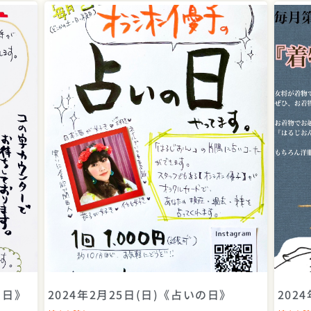
ペ
ペ
ペ
ペ
ペ
ペ
ペ
ー
ー
ー
ー
ー
ー
ー
ジ
ジ
ジ
ジ
ジ
ジ
ジ
の日》
2024年2月25日(日)《占いの日》
202