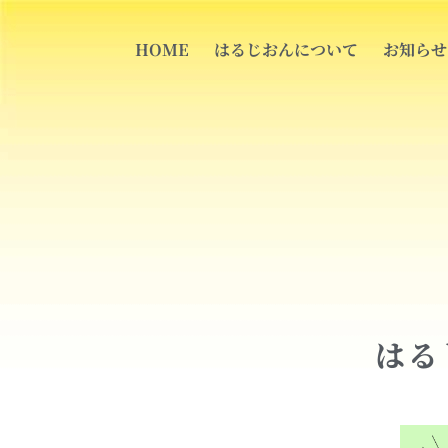
内
容
HOME
はるじおんについて
お知らせ
を
ス
キ
ッ
プ
はる