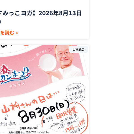
すみっこヨガ》2026年8月13日
)
を読む »
山枡酒店