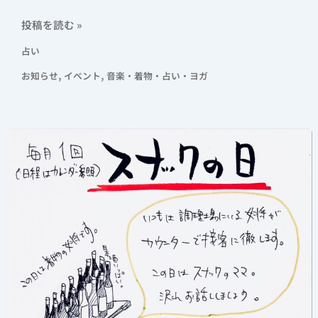
投稿を読む »
占い
,
,
お知らせ
イベント
音楽・着物・占い・ヨガ
《ス
ナ
ッ
ク
の
日》
毎
月
1
回
開