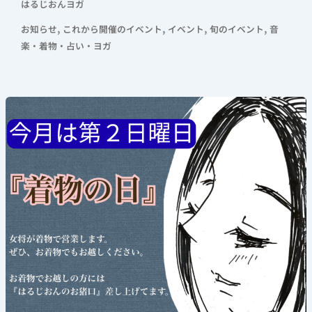
はるじおんヨガ
,
,
,
,
お知らせ
これから開催のイベント
イベント
旬のイベント
音
楽・着物・占い・ヨガ
《着
物
の
日》
2026
年
8
月
9
日
(日)