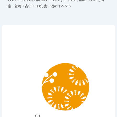
,
楽・着物・占い・ヨガ
食・酒のイベント
《す
み
っ
こ
ヨ
ガ》
2026
年
8
月
13
日
(木)