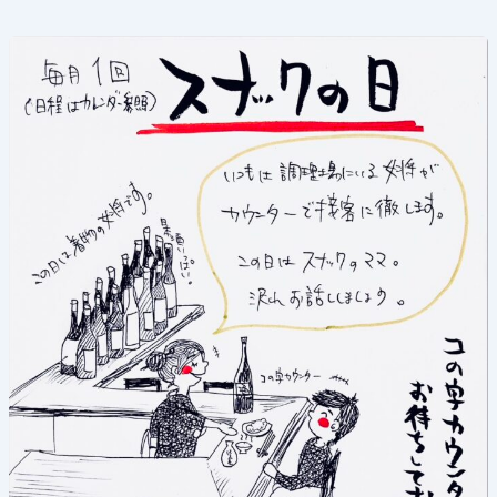
《ス
ナ
ッ
ク
の
日》
2026
年
8
月
20
日
(木)