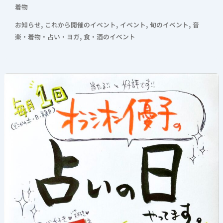
着物
,
,
,
,
お知らせ
これから開催のイベント
イベント
旬のイベント
音
,
楽・着物・占い・ヨガ
食・酒のイベント
《占
い
の
日》
毎
月
1
回
開
催！