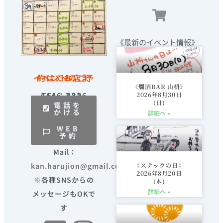
g
o
i
t
b
r
o
n
t
e
a
k
g
e
《最新のイベント情報》
m
-
r
c
a
イベントのご予約は、お店まで！
r
《燗酒BAR 山枡》
t
2026年8月30日
TEL：080-4446-7326
(日)
電話を
かける
詳細へ »
WEB
予約
Mail：
kan.harujion@gmail.com
《スナックの日》
2026年8月20日
※各種SNSからの
(木)
詳細へ »
メッセージもOKで
す