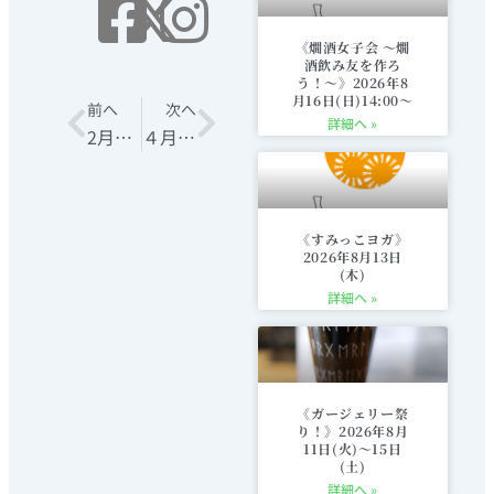
《燗酒女子会 〜燗
酒飲み友を作ろ
う！〜》2026年8
月16日(日)14:00〜
Prev
前へ
次へ
Next
詳細へ »
2月営業カレンダー
４月営業カレンダー
《すみっこヨガ》
2026年8月13日
(木)
詳細へ »
《ガージェリー祭
り！》2026年8月
11日(火)〜15日
(土)
詳細へ »