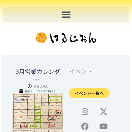
内
容
を
ス
キ
ッ
プ
イベント
3月営業カレンダ
ー
はるじおん
更新日：
2023年3月1日
イベント一覧へ
I
F
S
X
Y
n
a
h
-
o
s
c
o
t
u
t
e
p
w
t
a
b
p
i
u