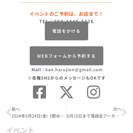
イベントのご予約は、お店まで！
TEL：080-4446-7326
電話をかける
WEBフォームから予約する
Mail：
kan.harujion@gmail.com
※各種SNSからのメッセージもOKです
Prev
前へ
次へ
Ne
2024年5月24日(金)《飲めるヨガ》
6月15日まで落語会アーカイブのオンライン配信あり！2024年6月8日(土)《第14回 ほろ酔い 燗らくご》【出演 三遊亭志う歌師匠】
イベント