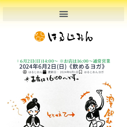
内
容
を
ス
キ
ッ
プ
6月2日(日)14:00～ ※お店は16:00〜通常営業
2024年6月2日(日)《飲めるヨガ》
はるじおん
更新日：
2024年6月1日
はるじおんヨガ