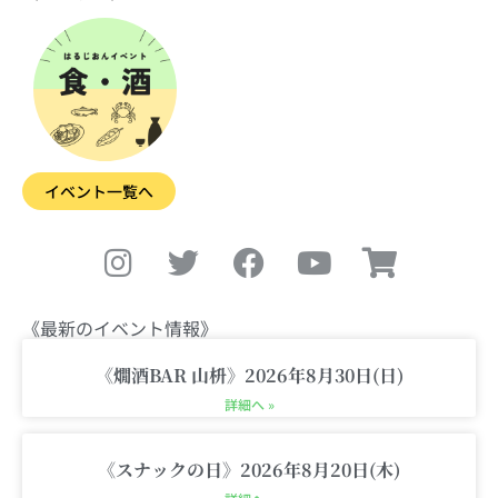
イベント一覧へ
I
T
F
Y
S
n
w
a
o
h
s
i
c
u
o
t
t
e
t
p
《最新のイベント情報》
a
t
b
u
p
g
e
o
b
i
《燗酒BAR 山枡》2026年8月30日(日)
r
r
o
e
n
詳細へ »
a
k
g
m
-
《スナックの日》2026年8月20日(木)