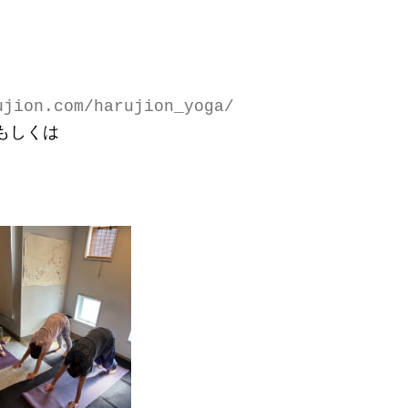
日
ujion.com/harujion_yoga/
もしくは