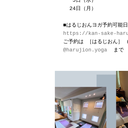
   5日（水）
  24日（月）
■はるじおんヨガ予約可能
https://kan-sake-har
ご予約は ［はるじおん］ 
@harujion.yoga
  まで