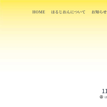
内
容
HOME
はるじおんについて
お知らせ
を
ス
キ
ッ
プ
1