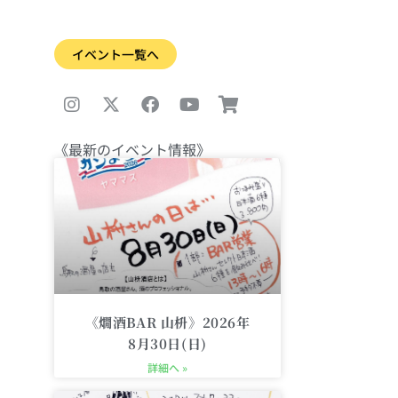
イベント一覧へ
I
X
F
Y
S
n
-
a
o
h
s
t
c
u
o
t
w
e
t
p
a
i
b
u
p
《最新のイベント情報》
g
t
o
b
i
r
t
o
e
n
a
e
k
g
m
r
-
c
a
r
t
《燗酒BAR 山枡》2026年
8月30日(日)
詳細へ »