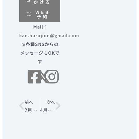
かける
WEB
予約
Mail：
kan.harujion@gmail.com
※各種SNSからの
メッセージもOKで
す
Prev
前へ
次へ
Next
2月営業カレンダー
4月営業カレンダー