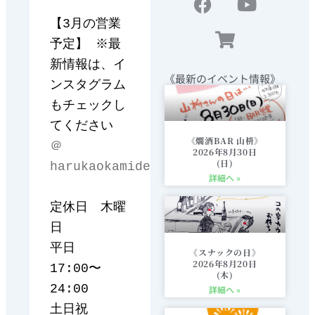
a
b
p
i
u
【3月の営業
g
o
i
t
b
予定】 ※最
r
o
n
t
e
a
k
g
e
新情報は、イ
《最新のイベント情報》
m
-
r
ンスタグラム
c
もチェックし
a
てください　
r
《燗酒BAR 山枡》
＠
t
2026年8月30日
(日)
harukaokamidesu
詳細へ »
定休日　木曜
日

平日　　
《スナックの日》
2026年8月20日
17:00〜
(木)
24:00

詳細へ »
土日祝　