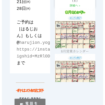
(土)
21日㈭

詳細へ »
28日㈭

ご予約は

［はるじお
ん］もしくは

@
harujion.yoga

https://instagram.com/harujion.yog
8月営業カレンダー
igshid=MzRlODBiNWFlZA==
イベントのご予約は、お店まで！
TEL：080-4446-7326
電話を