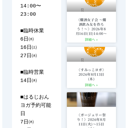
14:00〜
23:00

《燗酒女子会 〜燗
酒飲み友を作ろ
う！〜》2026年8
■臨時休業

月16日(日)14:00〜
6日㈬

詳細へ »
16日㈯

27日㈬

《すみっこヨガ》
■臨時営業

2026年8月13日
(木)
14日㈭

詳細へ »
■はるじおん
ヨガ予約可能
日

《ガージェリー祭
り！》2026年8月
7日㈭

11日(火)〜15日