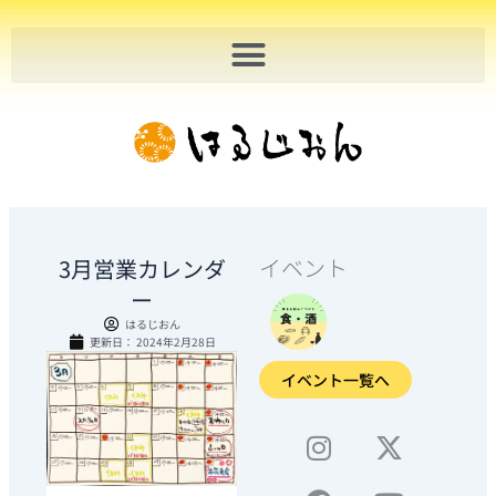
内
容
を
ス
キ
ッ
プ
イベント
3月営業カレンダ
ー
はるじおん
更新日：
2024年2月28日
イベント一覧へ
I
F
S
X
Y
n
a
h
-
o
s
c
o
t
u
t
e
p
w
t